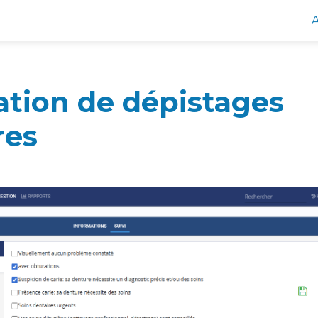
A
ation de dépistages
res