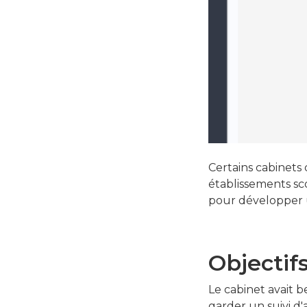
Certains cabinets 
établissements sco
pour développer u
Objectif
Le cabinet avait b
garder un suivi d'